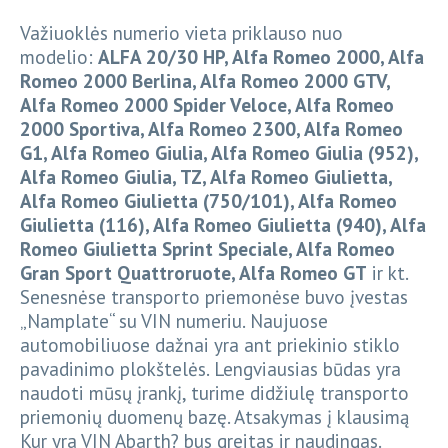
Važiuoklės numerio vieta priklauso nuo
modelio:
ALFA 20/30 HP, Alfa Romeo 2000, Alfa
Romeo 2000 Berlina, Alfa Romeo 2000 GTV,
Alfa Romeo 2000 Spider Veloce, Alfa Romeo
2000 Sportiva, Alfa Romeo 2300, Alfa Romeo
G1, Alfa Romeo Giulia, Alfa Romeo Giulia (952),
Alfa Romeo Giulia, TZ, Alfa Romeo Giulietta,
Alfa Romeo Giulietta (750/101), Alfa Romeo
Giulietta (116), Alfa Romeo Giulietta (940), Alfa
Romeo Giulietta Sprint Speciale, Alfa Romeo
Gran Sport Quattroruote, Alfa Romeo GT
ir kt.
Senesnėse transporto priemonėse buvo įvestas
„Namplate“ su VIN numeriu. Naujuose
automobiliuose dažnai yra ant priekinio stiklo
pavadinimo plokštelės. Lengviausias būdas yra
naudoti mūsų įrankį, turime didžiulę transporto
priemonių duomenų bazę. Atsakymas į klausimą
Kur yra VIN Abarth? bus greitas ir naudingas.